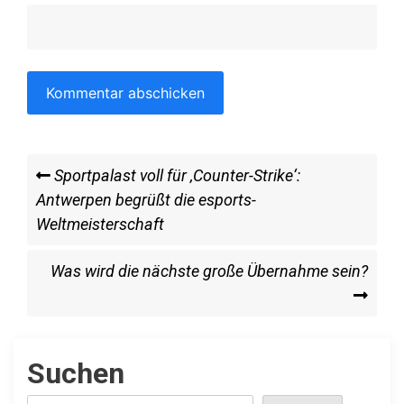
Beitragsnavigation
Previous
Sportpalast voll für ‚Counter-Strike‘:
Post
Antwerpen begrüßt die esports-
Weltmeisterschaft
Next
Was wird die nächste große Übernahme sein?
Post
Suchen