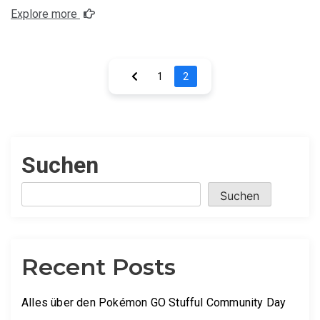
Explore more
Seitennumme
1
2
der
Beiträge
Suchen
Suchen
Recent Posts
Alles über den Pokémon GO Stufful Community Day