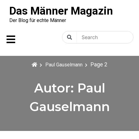
Skip
Das Männer Magazin
to
content
Der Blog für echte Männer
Search
Search
for:
Page 2
Paul Gauselmann
Autor:
Paul
Gauselmann